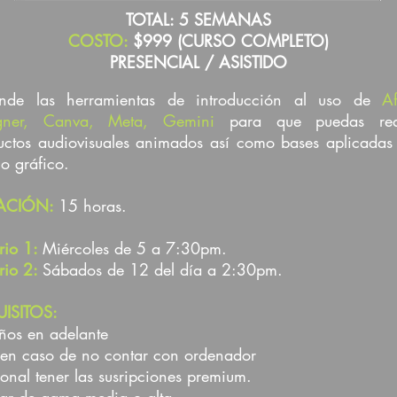
TOTAL: 5 SEMANAS
COSTO:
$999 (CURSO COMPLETO)
PRESENCIAL / ASISTIDO
nde las herramientas de introducción al uso de
Af
gner, Canva, Meta, Gemini
para que puedas real
uctos audiovisuales animados así como bases aplicadas
ño gráfico.
ACIÓN:
15 horas.
rio 1:
Miércoles de 5 a 7:30pm.
rio 2
:
Sábados de 12 del día a 2:30pm.
ISITOS:
ños en adelante
 en caso de no contar con ordenador
onal tener las susripciones premium.