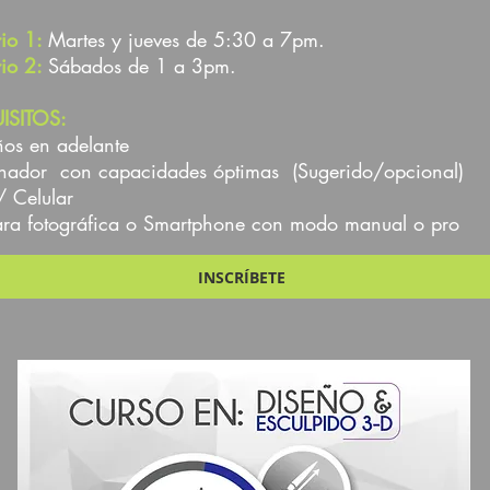
io 1:
Martes y jueves de 5:30 a 7pm.
io 2
:
Sábados de 1 a 3pm.
ISITOS:
os en adelante
nador con capacidades óptimas (Sugerido/opcional)
/ Celular
a fotográfica o Smartphone con modo manual o pro
INSCRÍBETE