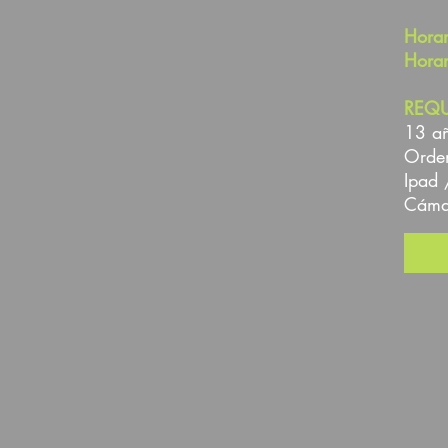
Horar
Horar
REQU
13 añ
Orde
Ipad 
Cámar