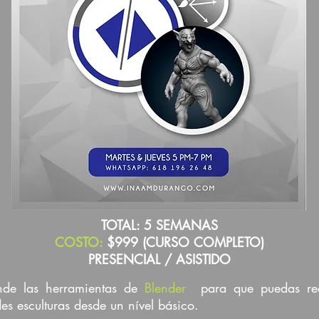
TOTAL: 5 SEMANAS
COSTO:
$999 (CURSO COMPLETO)
PRESENCIAL / ASISTIDO
nde las herramientas de
Blender
para que puedas rea
es esculturas desde un nível básico.