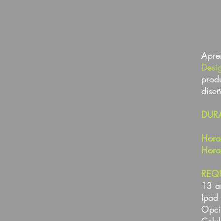
Apre
Desi
prod
dise
DUR
Hora
Hora
REQU
13 a
Ipad
Opci