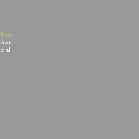
finity
izar
 a el