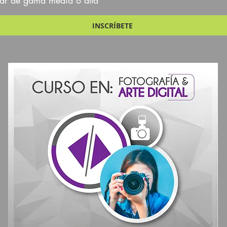
lar de gama media o alta
INSCRÍBETE