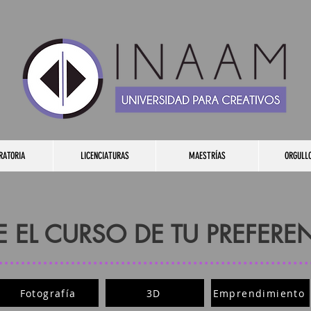
RATORIA
LICENCIATURAS
MAESTRÍAS
ORGULL
E EL CURSO DE TU PREFERE
Fotografía
3D
Emprendimiento