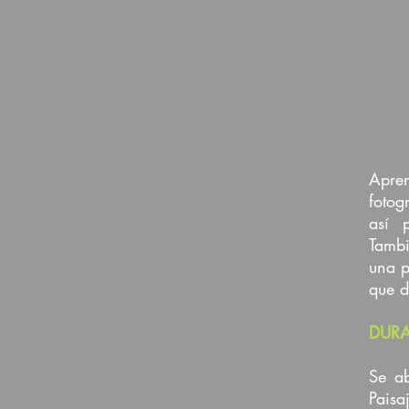
Apren
fotog
así 
Tambi
una p
que d
DUR
Se ab
Paisa