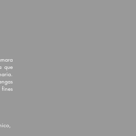
ámara
a que
aria.
tengas
 fines
nico,