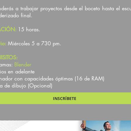
derás a trabajar proyectos desde el boceto hasta el esc
derizado final.
ACIÓN:
15 horas.
rio:
Miércoles 5 a 730 pm.
ISITOS:
ramas:
Blender
ños en adelante
nador con capacidades óptimas (16 de RAM)
ta de dibujo (Opcional)
INSCRÍBETE