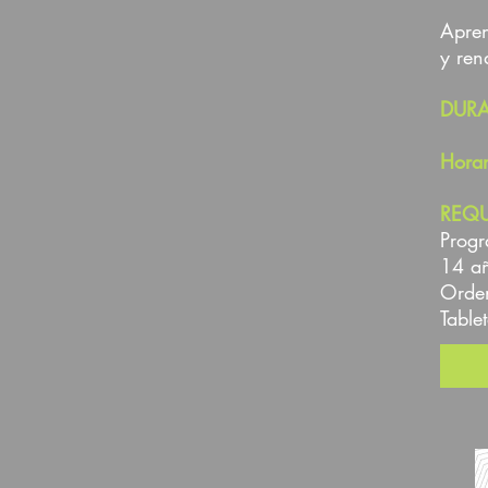
Apren
y ren
DUR
Hora
REQU
Prog
14 a
Orde
Table