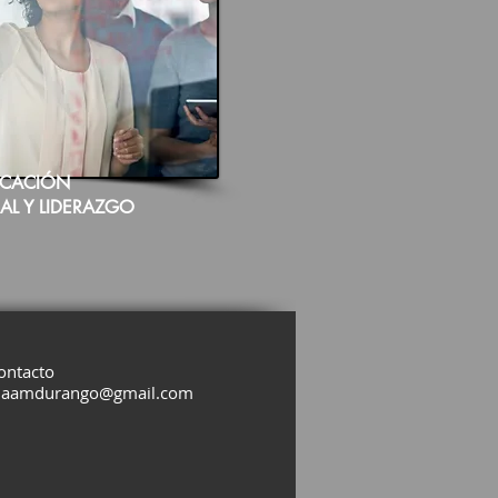
CACIÓN
AL
Y LIDERAZGO
ontacto
naamdurango@gmail.com