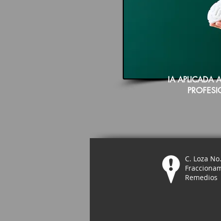
IA APLICADA
PROFESI
C. Loza No
Fraccionam
Remedios