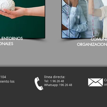
 A ENTORNOS
COMUNI
ONALES
ORGANIZACION
.104
línea directa:
C
iento los
Tel: 1 96 26 48
i
Whatsapp: 196 26 48