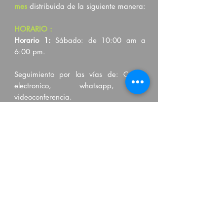
mes
distribuida de la siguiente manera:
HORARIO
:
Horario 1:
Sábado: de 10:00 am a
6:00 pm.
Seguimiento por las vías de: Correo
electronico, whatsapp, o
videoconferencia.
* Flexibilidad para que te puedas
desarrollar oportunamente.
INSCRIBIRME
C. Loza No.104
Fraccionamiento los