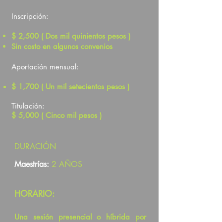
Inscripción:
$ 2,500 ( Dos mil quinientos pesos )
Sin costo en algunos convenios
Aportación mensual:
$ 1,700 ( Un mil setecientos pesos )
Titulación:
$ 5,000 ( Cinco mil pesos )
DURACIÓN
Maestrías:
2 AÑOS
HORARIO:
Una sesión presencial o híbrida por